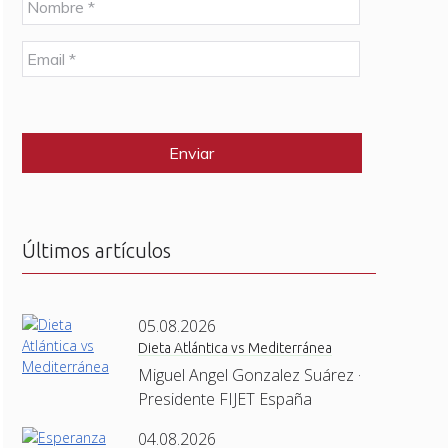
o
m
E
b
m
r
a
e
C
i
*
A
l
P
*
T
C
H
A
Últimos artículos
05.08.2026
Dieta Atlántica vs Mediterránea
Miguel Angel Gonzalez Suárez ·
Presidente FIJET España
04.08.2026