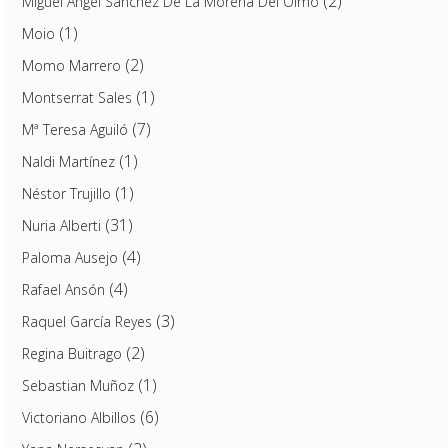
(2)
Miguel Ángel Sánchez De La Morena Del Olmo
(1)
Moio
(2)
Momo Marrero
(1)
Montserrat Sales
(7)
Mª Teresa Aguiló
(1)
Naldi Martínez
(1)
Néstor Trujillo
(31)
Nuria Alberti
(4)
Paloma Ausejo
(4)
Rafael Ansón
(3)
Raquel García Reyes
(2)
Regina Buitrago
(1)
Sebastian Muñoz
(6)
Victoriano Albillos