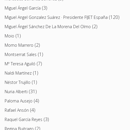
(3)
Miguel Ángel García
(120)
Miguel Angel Gonzalez Suárez · Presidente FIJET España
(2)
Miguel Ángel Sánchez De La Morena Del Olmo
(1)
Moio
(2)
Momo Marrero
(1)
Montserrat Sales
(7)
Mª Teresa Aguiló
(1)
Naldi Martínez
(1)
Néstor Trujillo
(31)
Nuria Alberti
(4)
Paloma Ausejo
(4)
Rafael Ansón
(3)
Raquel García Reyes
(2)
Regina Buitrago