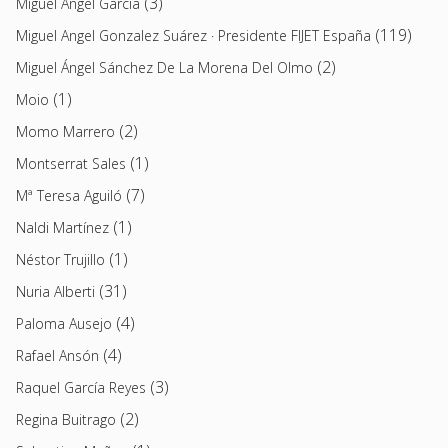
(3)
Miguel Ángel García
(119)
Miguel Angel Gonzalez Suárez · Presidente FIJET España
(2)
Miguel Ángel Sánchez De La Morena Del Olmo
(1)
Moio
(2)
Momo Marrero
(1)
Montserrat Sales
(7)
Mª Teresa Aguiló
(1)
Naldi Martínez
(1)
Néstor Trujillo
(31)
Nuria Alberti
(4)
Paloma Ausejo
(4)
Rafael Ansón
(3)
Raquel García Reyes
(2)
Regina Buitrago