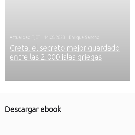
Posted
Actualidad FIJET
-
14.08.2023
- Enrique Sancho
on
Creta, el secreto mejor guardado
entre las 2.000 islas griegas
Descargar ebook