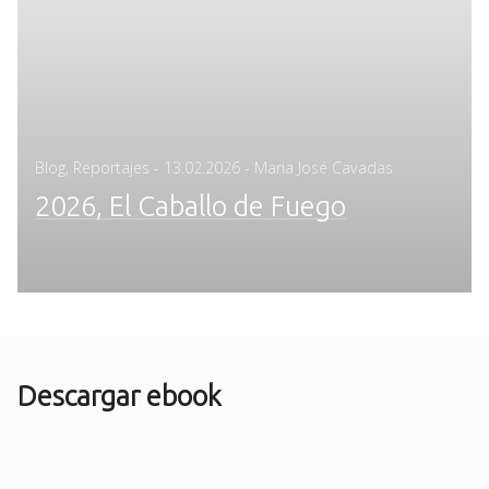
Posted
Blog
,
Reportajes
-
13.02.2026
- Maria José Cavadas
on
2026, El Caballo de Fuego
Descargar ebook