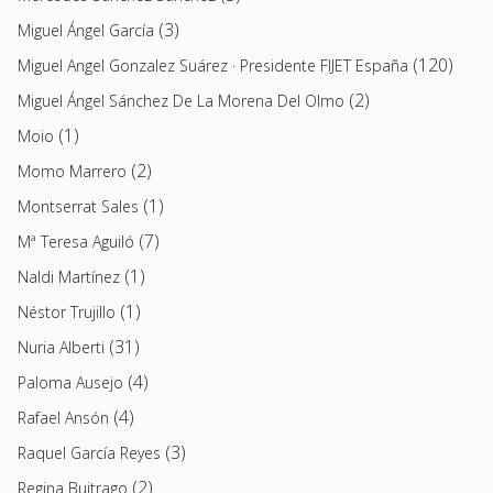
(3)
Miguel Ángel García
(120)
Miguel Angel Gonzalez Suárez · Presidente FIJET España
(2)
Miguel Ángel Sánchez De La Morena Del Olmo
(1)
Moio
(2)
Momo Marrero
(1)
Montserrat Sales
(7)
Mª Teresa Aguiló
(1)
Naldi Martínez
(1)
Néstor Trujillo
(31)
Nuria Alberti
(4)
Paloma Ausejo
(4)
Rafael Ansón
(3)
Raquel García Reyes
(2)
Regina Buitrago