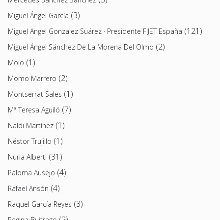
(3)
Miguel Ángel García
(121)
Miguel Angel Gonzalez Suárez · Presidente FIJET España
(2)
Miguel Ángel Sánchez De La Morena Del Olmo
(1)
Moio
(2)
Momo Marrero
(1)
Montserrat Sales
(7)
Mª Teresa Aguiló
(1)
Naldi Martínez
(1)
Néstor Trujillo
(31)
Nuria Alberti
(4)
Paloma Ausejo
(4)
Rafael Ansón
(3)
Raquel García Reyes
(2)
Regina Buitrago