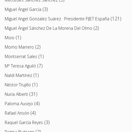
(3)
Miguel Ángel García
(121)
Miguel Angel Gonzalez Suárez · Presidente FIJET España
(2)
Miguel Ángel Sánchez De La Morena Del Olmo
(1)
Moio
(2)
Momo Marrero
(1)
Montserrat Sales
(7)
Mª Teresa Aguiló
(1)
Naldi Martínez
(1)
Néstor Trujillo
(31)
Nuria Alberti
(4)
Paloma Ausejo
(4)
Rafael Ansón
(3)
Raquel García Reyes
(2)
Regina Buitrago