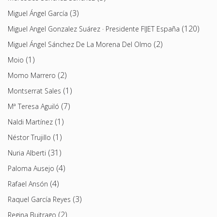
(3)
Miguel Ángel García
(120)
Miguel Angel Gonzalez Suárez · Presidente FIJET España
(2)
Miguel Ángel Sánchez De La Morena Del Olmo
(1)
Moio
(2)
Momo Marrero
(1)
Montserrat Sales
(7)
Mª Teresa Aguiló
(1)
Naldi Martínez
(1)
Néstor Trujillo
(31)
Nuria Alberti
(4)
Paloma Ausejo
(4)
Rafael Ansón
(3)
Raquel García Reyes
(2)
Regina Buitrago