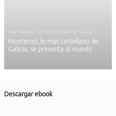
Posted
Blog
,
Reportajes
-
02.08.2025
- Maria José Cavadas
on
Monterrei, lo más castellano de
Galicia, se presenta al mundo
Descargar ebook