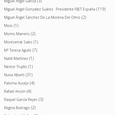
(3)
Miguel Ángel García
(119)
Miguel Angel Gonzalez Suárez · Presidente FIJET España
(2)
Miguel Ángel Sánchez De La Morena Del Olmo
(1)
Moio
(2)
Momo Marrero
(1)
Montserrat Sales
(7)
Mª Teresa Aguiló
(1)
Naldi Martínez
(1)
Néstor Trujillo
(31)
Nuria Alberti
(4)
Paloma Ausejo
(4)
Rafael Ansón
(3)
Raquel García Reyes
(2)
Regina Buitrago