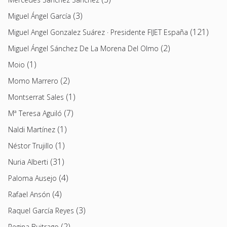
(3)
Miguel Ángel García
(121)
Miguel Angel Gonzalez Suárez · Presidente FIJET España
(2)
Miguel Ángel Sánchez De La Morena Del Olmo
(1)
Moio
(2)
Momo Marrero
(1)
Montserrat Sales
(7)
Mª Teresa Aguiló
(1)
Naldi Martínez
(1)
Néstor Trujillo
(31)
Nuria Alberti
(4)
Paloma Ausejo
(4)
Rafael Ansón
(3)
Raquel García Reyes
(2)
Regina Buitrago