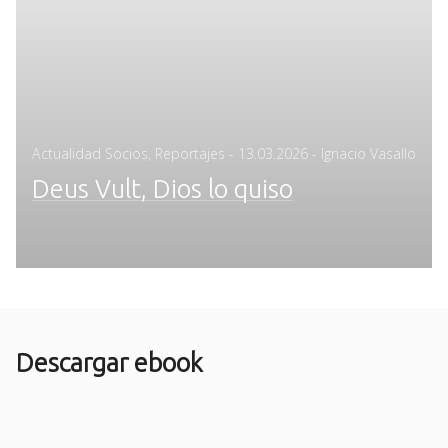
Posted
Actualidad Socios
,
Reportajes
-
13.03.2026
- Ignacio Vasallo
on
Deus Vult, Dios lo quiso
Descargar ebook