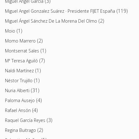
(3)
Miguel Ángel García
(119)
Miguel Angel Gonzalez Suárez · Presidente FIJET España
(2)
Miguel Ángel Sánchez De La Morena Del Olmo
(1)
Moio
(2)
Momo Marrero
(1)
Montserrat Sales
(7)
Mª Teresa Aguiló
(1)
Naldi Martínez
(1)
Néstor Trujillo
(31)
Nuria Alberti
(4)
Paloma Ausejo
(4)
Rafael Ansón
(3)
Raquel García Reyes
(2)
Regina Buitrago