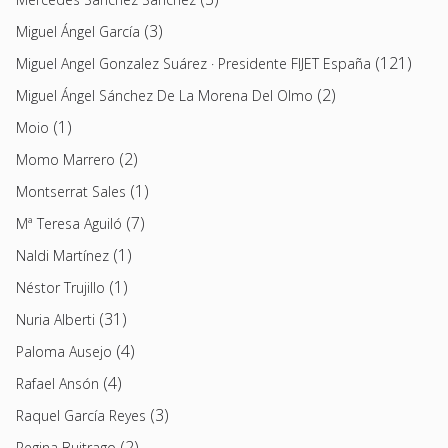
(3)
Miguel Ángel García
(121)
Miguel Angel Gonzalez Suárez · Presidente FIJET España
(2)
Miguel Ángel Sánchez De La Morena Del Olmo
(1)
Moio
(2)
Momo Marrero
(1)
Montserrat Sales
(7)
Mª Teresa Aguiló
(1)
Naldi Martínez
(1)
Néstor Trujillo
(31)
Nuria Alberti
(4)
Paloma Ausejo
(4)
Rafael Ansón
(3)
Raquel García Reyes
(2)
Regina Buitrago