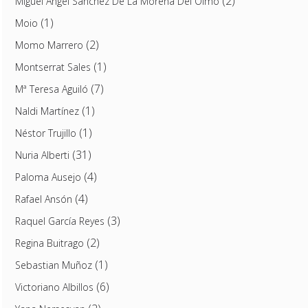
(2)
Miguel Ángel Sánchez De La Morena Del Olmo
(1)
Moio
(2)
Momo Marrero
(1)
Montserrat Sales
(7)
Mª Teresa Aguiló
(1)
Naldi Martínez
(1)
Néstor Trujillo
(31)
Nuria Alberti
(4)
Paloma Ausejo
(4)
Rafael Ansón
(3)
Raquel García Reyes
(2)
Regina Buitrago
(1)
Sebastian Muñoz
(6)
Victoriano Albillos