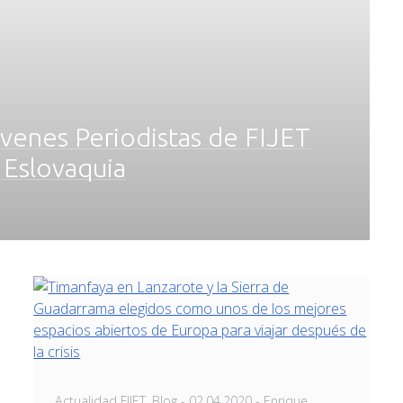
venes Periodistas de FIJET
 Eslovaquia
Posted
Actualidad FIJET
,
Blog
-
02.04.2020
- Enrique