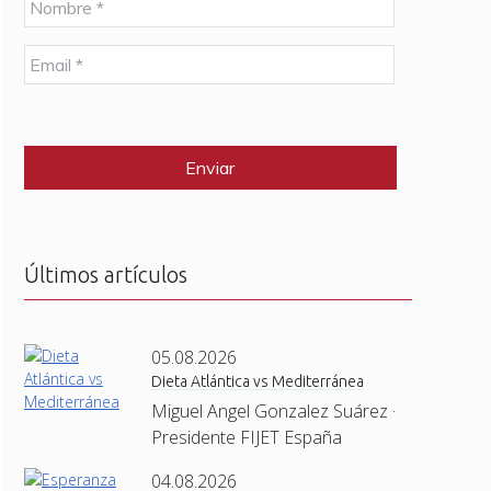
o
m
E
b
m
r
a
e
C
i
*
A
l
P
*
T
C
H
A
Últimos artículos
05.08.2026
Dieta Atlántica vs Mediterránea
Miguel Angel Gonzalez Suárez ·
Presidente FIJET España
04.08.2026