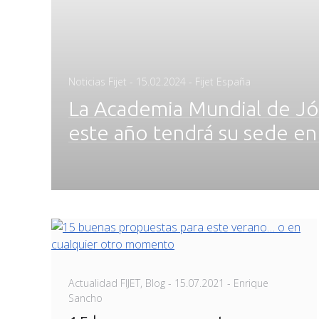
Posted
Noticias Fijet
-
15.02.2024
- Fijet España
on
La Academia Mundial de Jó
este año tendrá su sede en
Posted
Actualidad FIJET
,
Blog
-
15.07.2021
- Enrique
on
Sancho