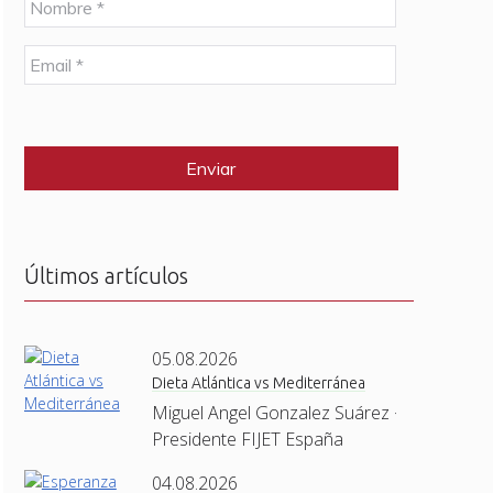
o
m
E
b
m
r
a
e
C
i
*
A
l
P
*
T
C
H
A
Últimos artículos
05.08.2026
Dieta Atlántica vs Mediterránea
Miguel Angel Gonzalez Suárez ·
Presidente FIJET España
04.08.2026