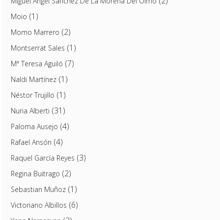
(2)
Miguel Ángel Sánchez De La Morena Del Olmo
(1)
Moio
(2)
Momo Marrero
(1)
Montserrat Sales
(7)
Mª Teresa Aguiló
(1)
Naldi Martínez
(1)
Néstor Trujillo
(31)
Nuria Alberti
(4)
Paloma Ausejo
(4)
Rafael Ansón
(3)
Raquel García Reyes
(2)
Regina Buitrago
(1)
Sebastian Muñoz
(6)
Victoriano Albillos