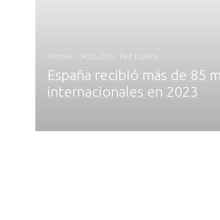
Posted
Noticias
-
04.02.2024
- Fijet España
on
España recibió más de 85 mi
internacionales en 2023