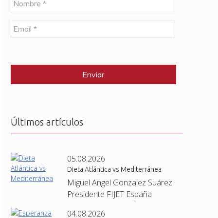
o
m
E
b
m
r
a
e
C
i
*
A
l
P
*
T
C
H
A
Últimos artículos
05.08.2026
Dieta Atlántica vs Mediterránea
Miguel Angel Gonzalez Suárez ·
Presidente FIJET España
04.08.2026