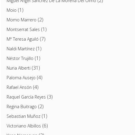
(2)
Miguel Ángel Sánchez De La Morena Del Olmo
(1)
Moio
(2)
Momo Marrero
(1)
Montserrat Sales
(7)
Mª Teresa Aguiló
(1)
Naldi Martínez
(1)
Néstor Trujillo
(31)
Nuria Alberti
(4)
Paloma Ausejo
(4)
Rafael Ansón
(3)
Raquel García Reyes
(2)
Regina Buitrago
(1)
Sebastian Muñoz
(6)
Victoriano Albillos