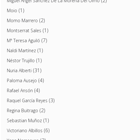
(2)
Miguel Ángel Sánchez De La Morena Del Olmo
(1)
Moio
(2)
Momo Marrero
(1)
Montserrat Sales
(7)
Mª Teresa Aguiló
(1)
Naldi Martínez
(1)
Néstor Trujillo
(31)
Nuria Alberti
(4)
Paloma Ausejo
(4)
Rafael Ansón
(3)
Raquel García Reyes
(2)
Regina Buitrago
(1)
Sebastian Muñoz
(6)
Victoriano Albillos