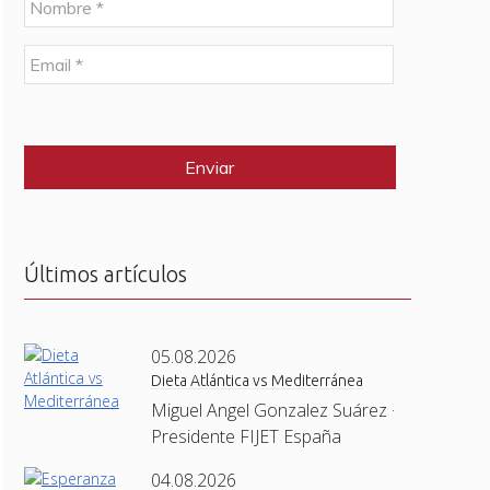
o
m
E
b
m
r
a
e
C
i
*
A
l
P
*
T
C
H
A
Últimos artículos
05.08.2026
Dieta Atlántica vs Mediterránea
Miguel Angel Gonzalez Suárez ·
Presidente FIJET España
04.08.2026