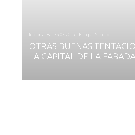
Posted
Reportajes
-
26.07.2025
- Enrique Sancho
on
OTRAS BUENAS TENTACI
LA CAPITAL DE LA FABAD