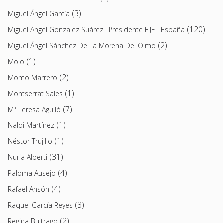
(3)
Miguel Ángel García
(120)
Miguel Angel Gonzalez Suárez · Presidente FIJET España
(2)
Miguel Ángel Sánchez De La Morena Del Olmo
(1)
Moio
(2)
Momo Marrero
(1)
Montserrat Sales
(7)
Mª Teresa Aguiló
(1)
Naldi Martínez
(1)
Néstor Trujillo
(31)
Nuria Alberti
(4)
Paloma Ausejo
(4)
Rafael Ansón
(3)
Raquel García Reyes
(2)
Regina Buitrago