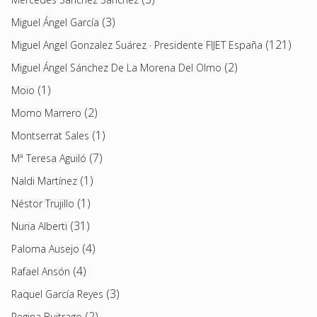
(3)
Miguel Ángel García
(121)
Miguel Angel Gonzalez Suárez · Presidente FIJET España
(2)
Miguel Ángel Sánchez De La Morena Del Olmo
(1)
Moio
(2)
Momo Marrero
(1)
Montserrat Sales
(7)
Mª Teresa Aguiló
(1)
Naldi Martínez
(1)
Néstor Trujillo
(31)
Nuria Alberti
(4)
Paloma Ausejo
(4)
Rafael Ansón
(3)
Raquel García Reyes
(2)
Regina Buitrago