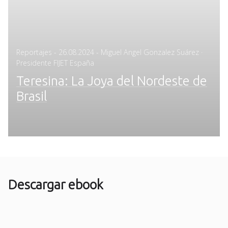
Posted
Reportajes
-
26.08.2024
- Miguel Angel Gonzalez Suárez ·
on
Presidente FIJET España
Teresina: La Joya del Nordeste de
Brasil
Descargar ebook