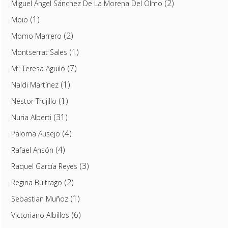
(2)
Miguel Ángel Sánchez De La Morena Del Olmo
(1)
Moio
(2)
Momo Marrero
(1)
Montserrat Sales
(7)
Mª Teresa Aguiló
(1)
Naldi Martínez
(1)
Néstor Trujillo
(31)
Nuria Alberti
(4)
Paloma Ausejo
(4)
Rafael Ansón
(3)
Raquel García Reyes
(2)
Regina Buitrago
(1)
Sebastian Muñoz
(6)
Victoriano Albillos