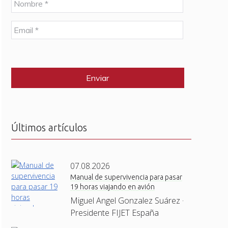
o
m
E
b
m
r
a
e
C
i
*
A
l
P
*
T
C
H
A
Últimos artículos
07.08.2026
Manual de supervivencia para pasar
19 horas viajando en avión
Miguel Angel Gonzalez Suárez ·
Presidente FIJET España