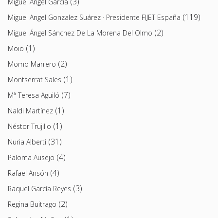
(3)
Miguel Ángel García
(119)
Miguel Angel Gonzalez Suárez · Presidente FIJET España
(2)
Miguel Ángel Sánchez De La Morena Del Olmo
(1)
Moio
(2)
Momo Marrero
(1)
Montserrat Sales
(7)
Mª Teresa Aguiló
(1)
Naldi Martínez
(1)
Néstor Trujillo
(31)
Nuria Alberti
(4)
Paloma Ausejo
(4)
Rafael Ansón
(3)
Raquel García Reyes
(2)
Regina Buitrago