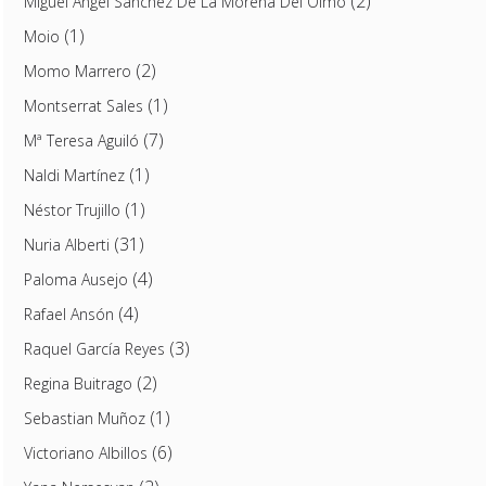
(2)
Miguel Ángel Sánchez De La Morena Del Olmo
(1)
Moio
(2)
Momo Marrero
(1)
Montserrat Sales
(7)
Mª Teresa Aguiló
(1)
Naldi Martínez
(1)
Néstor Trujillo
(31)
Nuria Alberti
(4)
Paloma Ausejo
(4)
Rafael Ansón
(3)
Raquel García Reyes
(2)
Regina Buitrago
(1)
Sebastian Muñoz
(6)
Victoriano Albillos