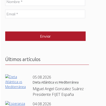
o
m
E
b
m
r
a
e
C
i
*
A
l
P
*
T
C
H
A
Últimos artículos
05.08.2026
Dieta Atlántica vs Mediterránea
Miguel Angel Gonzalez Suárez ·
Presidente FIJET España
04.08.2026