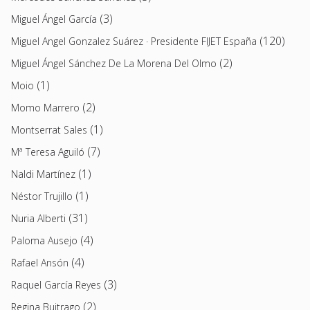
(3)
Miguel Ángel García
(120)
Miguel Angel Gonzalez Suárez · Presidente FIJET España
(2)
Miguel Ángel Sánchez De La Morena Del Olmo
(1)
Moio
(2)
Momo Marrero
(1)
Montserrat Sales
(7)
Mª Teresa Aguiló
(1)
Naldi Martínez
(1)
Néstor Trujillo
(31)
Nuria Alberti
(4)
Paloma Ausejo
(4)
Rafael Ansón
(3)
Raquel García Reyes
(2)
Regina Buitrago