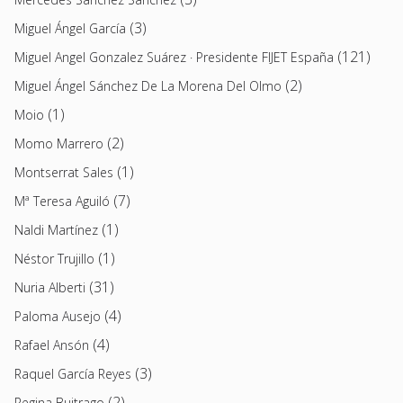
(3)
Miguel Ángel García
(121)
Miguel Angel Gonzalez Suárez · Presidente FIJET España
(2)
Miguel Ángel Sánchez De La Morena Del Olmo
(1)
Moio
(2)
Momo Marrero
(1)
Montserrat Sales
(7)
Mª Teresa Aguiló
(1)
Naldi Martínez
(1)
Néstor Trujillo
(31)
Nuria Alberti
(4)
Paloma Ausejo
(4)
Rafael Ansón
(3)
Raquel García Reyes
(2)
Regina Buitrago