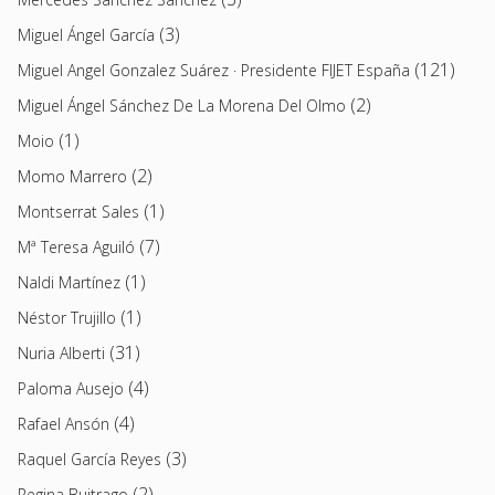
(3)
Miguel Ángel García
(121)
Miguel Angel Gonzalez Suárez · Presidente FIJET España
(2)
Miguel Ángel Sánchez De La Morena Del Olmo
(1)
Moio
(2)
Momo Marrero
(1)
Montserrat Sales
(7)
Mª Teresa Aguiló
(1)
Naldi Martínez
(1)
Néstor Trujillo
(31)
Nuria Alberti
(4)
Paloma Ausejo
(4)
Rafael Ansón
(3)
Raquel García Reyes
(2)
Regina Buitrago