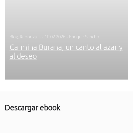
Posted
Blog
,
Reportajes
-
10.02.2026
- Enrique Sancho
on
Carmina Burana, un canto al azar y
al deseo
Descargar ebook