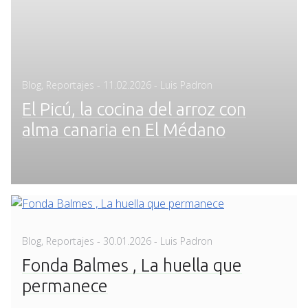
Posted
Blog
,
Reportajes
-
11.02.2026
- Luis Padron
on
El Picú, la cocina del arroz con
alma canaria en El Médano
Posted
Blog
,
Reportajes
-
30.01.2026
- Luis Padron
on
Fonda Balmes , La huella que
permanece