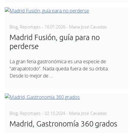
Posted
Blog
,
Reportajes
-
16.01.2026
- Maria José Cavadas
on
Madrid Fusión, guía para no
perderse
La gran feria gastronómica es una especie de
“atrapalotodo”. Nada queda fuera de su órbita.
Desde lo mejor de …
Posted
Blog
,
Reportajes
-
02.10.2024
- Maria José Cavadas
on
Madrid, Gastronomía 360 grados