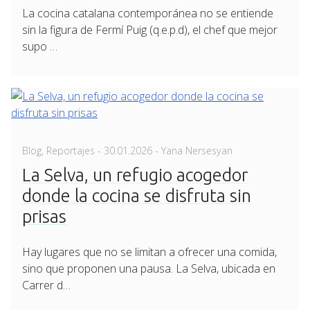
La cocina catalana contemporánea no se entiende
sin la figura de Fermí Puig (q.e.p.d), el chef que mejor
supo …
Posted
Blog
,
Reportajes
-
30.01.2026
- Yana Nersesyan
on
La Selva, un refugio acogedor
donde la cocina se disfruta sin
prisas
Hay lugares que no se limitan a ofrecer una comida,
sino que proponen una pausa. La Selva, ubicada en
Carrer d…