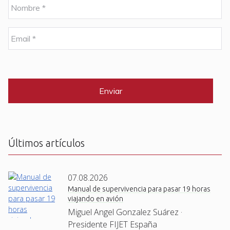
N
o
m
b
E
r
m
e
a
i
C
*
l
A
P
*
T
C
H
A
Últimos artículos
07.08.2026
Manual de supervivencia para pasar 19 horas
viajando en avión
Miguel Angel Gonzalez Suárez ·
Presidente FIJET España