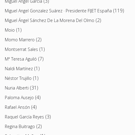
(3)
Miguel Ángel García
(119)
Miguel Angel Gonzalez Suárez · Presidente FIJET España
(2)
Miguel Ángel Sánchez De La Morena Del Olmo
(1)
Moio
(2)
Momo Marrero
(1)
Montserrat Sales
(7)
Mª Teresa Aguiló
(1)
Naldi Martínez
(1)
Néstor Trujillo
(31)
Nuria Alberti
(4)
Paloma Ausejo
(4)
Rafael Ansón
(3)
Raquel García Reyes
(2)
Regina Buitrago