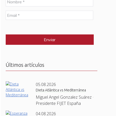
o
m
E
b
m
r
a
e
C
i
*
A
l
P
*
T
C
H
A
Últimos artículos
05.08.2026
Dieta Atlántica vs Mediterránea
Miguel Angel Gonzalez Suárez ·
Presidente FIJET España
04.08.2026