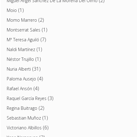
(2)
Miguel Ángel Sánchez De La Morena Del Olmo
(1)
Moio
(2)
Momo Marrero
(1)
Montserrat Sales
(7)
Mª Teresa Aguiló
(1)
Naldi Martínez
(1)
Néstor Trujillo
(31)
Nuria Alberti
(4)
Paloma Ausejo
(4)
Rafael Ansón
(3)
Raquel García Reyes
(2)
Regina Buitrago
(1)
Sebastian Muñoz
(6)
Victoriano Albillos