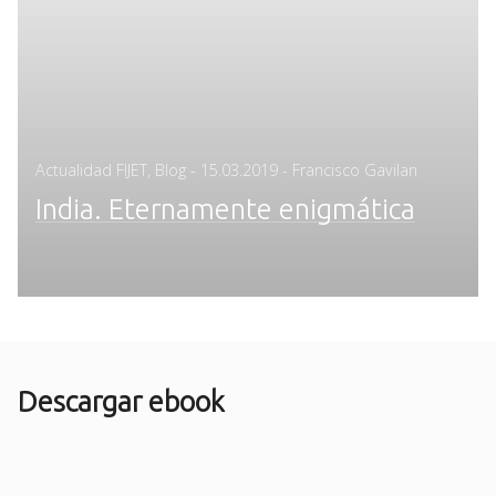
Posted
Actualidad FIJET
,
Blog
-
15.03.2019
- Francisco Gavilan
on
India. Eternamente enigmática
Descargar ebook