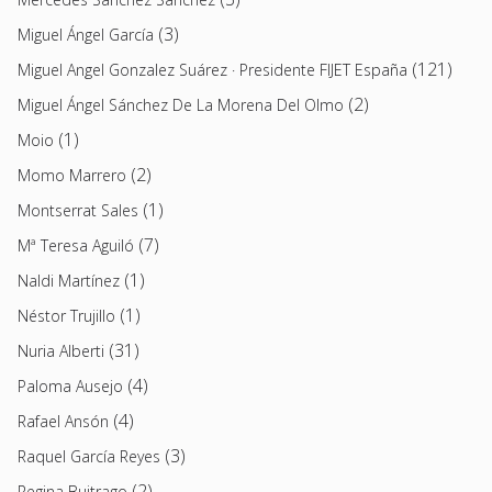
(3)
Miguel Ángel García
(121)
Miguel Angel Gonzalez Suárez · Presidente FIJET España
(2)
Miguel Ángel Sánchez De La Morena Del Olmo
(1)
Moio
(2)
Momo Marrero
(1)
Montserrat Sales
(7)
Mª Teresa Aguiló
(1)
Naldi Martínez
(1)
Néstor Trujillo
(31)
Nuria Alberti
(4)
Paloma Ausejo
(4)
Rafael Ansón
(3)
Raquel García Reyes
(2)
Regina Buitrago