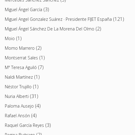
(3)
Miguel Ángel García
(121)
Miguel Angel Gonzalez Suárez · Presidente FIJET España
(2)
Miguel Ángel Sánchez De La Morena Del Olmo
(1)
Moio
(2)
Momo Marrero
(1)
Montserrat Sales
(7)
Mª Teresa Aguiló
(1)
Naldi Martínez
(1)
Néstor Trujillo
(31)
Nuria Alberti
(4)
Paloma Ausejo
(4)
Rafael Ansón
(3)
Raquel García Reyes
(2)
Regina Buitrago