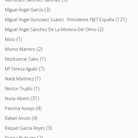
(3)
Miguel Ángel García
(121)
Miguel Angel Gonzalez Suárez · Presidente FIJET España
(2)
Miguel Ángel Sánchez De La Morena Del Olmo
(1)
Moio
(2)
Momo Marrero
(1)
Montserrat Sales
(7)
Mª Teresa Aguiló
(1)
Naldi Martínez
(1)
Néstor Trujillo
(31)
Nuria Alberti
(4)
Paloma Ausejo
(4)
Rafael Ansón
(3)
Raquel García Reyes
(2)
Regina Buitrago