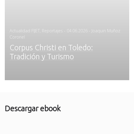
Posted
Actualidad FIJET
,
Reportajes
-
04.06.2026
- Joaquin Muñoz
on
Coronel
Corpus Christi en Toledo:
Tradición y Turismo
Descargar ebook