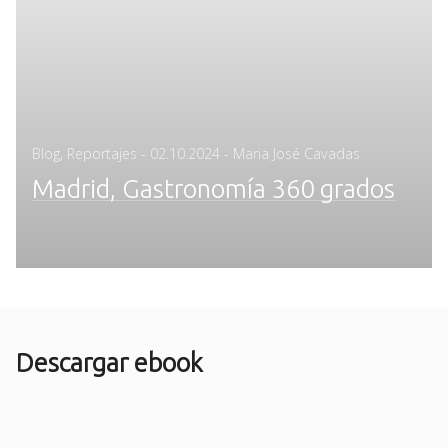
Posted
Blog
,
Reportajes
-
02.10.2024
- Maria José Cavadas
on
Madrid, Gastronomía 360 grados
Descargar ebook