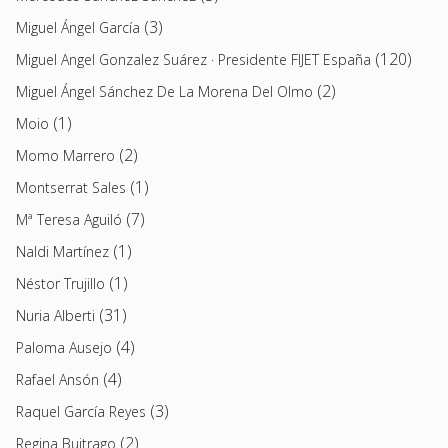
(3)
Miguel Ángel García
(120)
Miguel Angel Gonzalez Suárez · Presidente FIJET España
(2)
Miguel Ángel Sánchez De La Morena Del Olmo
(1)
Moio
(2)
Momo Marrero
(1)
Montserrat Sales
(7)
Mª Teresa Aguiló
(1)
Naldi Martínez
(1)
Néstor Trujillo
(31)
Nuria Alberti
(4)
Paloma Ausejo
(4)
Rafael Ansón
(3)
Raquel García Reyes
(2)
Regina Buitrago