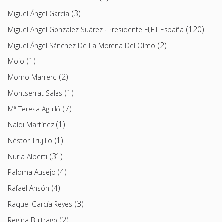
(3)
Miguel Ángel García
(120)
Miguel Angel Gonzalez Suárez · Presidente FIJET España
(2)
Miguel Ángel Sánchez De La Morena Del Olmo
(1)
Moio
(2)
Momo Marrero
(1)
Montserrat Sales
(7)
Mª Teresa Aguiló
(1)
Naldi Martínez
(1)
Néstor Trujillo
(31)
Nuria Alberti
(4)
Paloma Ausejo
(4)
Rafael Ansón
(3)
Raquel García Reyes
(2)
Regina Buitrago