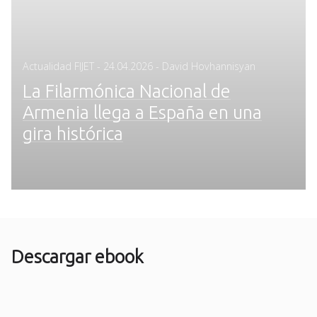
Posted
Actualidad FIJET
-
24.04.2026
- David Hovhannisyan
on
La Filarmónica Nacional de
Armenia llega a España en una
gira histórica
Descargar ebook