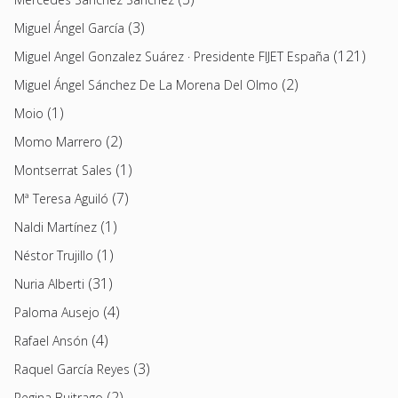
(3)
Miguel Ángel García
(121)
Miguel Angel Gonzalez Suárez · Presidente FIJET España
(2)
Miguel Ángel Sánchez De La Morena Del Olmo
(1)
Moio
(2)
Momo Marrero
(1)
Montserrat Sales
(7)
Mª Teresa Aguiló
(1)
Naldi Martínez
(1)
Néstor Trujillo
(31)
Nuria Alberti
(4)
Paloma Ausejo
(4)
Rafael Ansón
(3)
Raquel García Reyes
(2)
Regina Buitrago