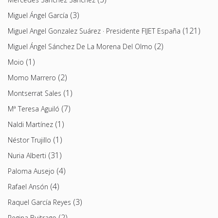
(3)
Miguel Ángel García
(121)
Miguel Angel Gonzalez Suárez · Presidente FIJET España
(2)
Miguel Ángel Sánchez De La Morena Del Olmo
(1)
Moio
(2)
Momo Marrero
(1)
Montserrat Sales
(7)
Mª Teresa Aguiló
(1)
Naldi Martínez
(1)
Néstor Trujillo
(31)
Nuria Alberti
(4)
Paloma Ausejo
(4)
Rafael Ansón
(3)
Raquel García Reyes
(2)
Regina Buitrago