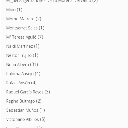
(2)
Miguel Ángel Sánchez De La Morena Del Olmo
(1)
Moio
(2)
Momo Marrero
(1)
Montserrat Sales
(7)
Mª Teresa Aguiló
(1)
Naldi Martínez
(1)
Néstor Trujillo
(31)
Nuria Alberti
(4)
Paloma Ausejo
(4)
Rafael Ansón
(3)
Raquel García Reyes
(2)
Regina Buitrago
(1)
Sebastian Muñoz
(6)
Victoriano Albillos