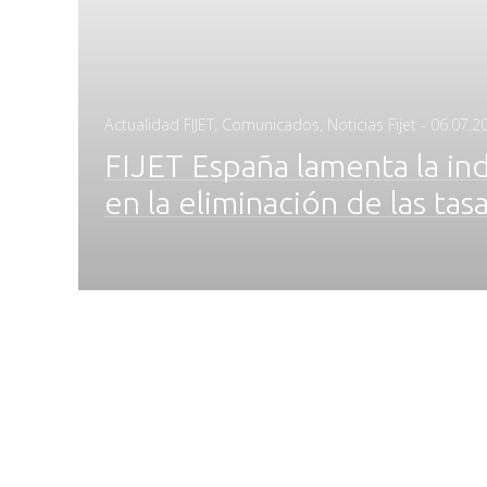
Posted
Actualidad FIJET
,
Comunicados
,
Noticias Fijet
-
06.07.2
on
FIJET España lamenta la in
en la eliminación de las ta