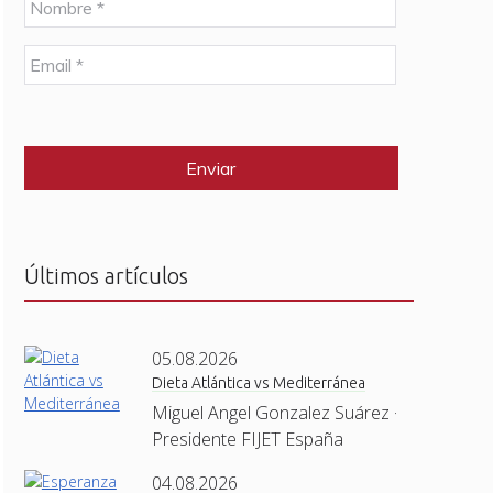
o
m
E
b
m
r
a
e
C
i
*
A
l
P
*
T
C
H
A
Últimos artículos
05.08.2026
Dieta Atlántica vs Mediterránea
Miguel Angel Gonzalez Suárez ·
Presidente FIJET España
04.08.2026