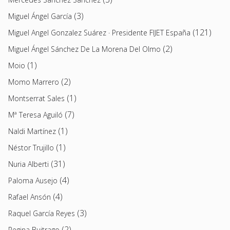
(3)
Miguel Ángel García
(121)
Miguel Angel Gonzalez Suárez · Presidente FIJET España
(2)
Miguel Ángel Sánchez De La Morena Del Olmo
(1)
Moio
(2)
Momo Marrero
(1)
Montserrat Sales
(7)
Mª Teresa Aguiló
(1)
Naldi Martínez
(1)
Néstor Trujillo
(31)
Nuria Alberti
(4)
Paloma Ausejo
(4)
Rafael Ansón
(3)
Raquel García Reyes
(2)
Regina Buitrago