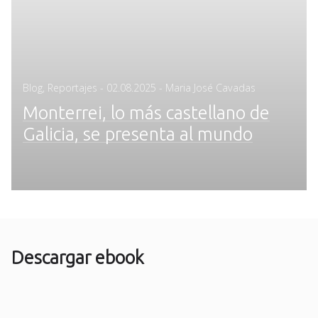
Posted
Blog
,
Reportajes
-
02.08.2025
- Maria José Cavadas
on
Monterrei, lo más castellano de
Galicia, se presenta al mundo
Descargar ebook