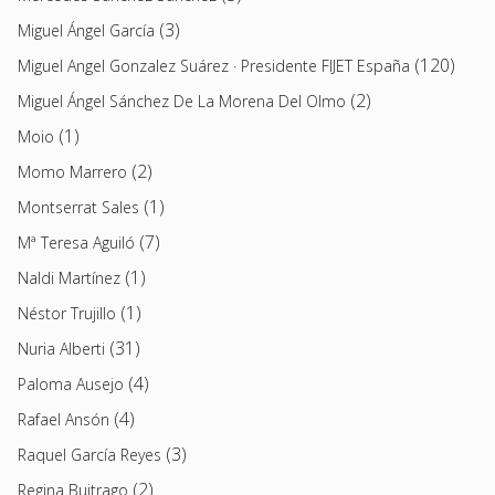
(3)
Miguel Ángel García
(120)
Miguel Angel Gonzalez Suárez · Presidente FIJET España
(2)
Miguel Ángel Sánchez De La Morena Del Olmo
(1)
Moio
(2)
Momo Marrero
(1)
Montserrat Sales
(7)
Mª Teresa Aguiló
(1)
Naldi Martínez
(1)
Néstor Trujillo
(31)
Nuria Alberti
(4)
Paloma Ausejo
(4)
Rafael Ansón
(3)
Raquel García Reyes
(2)
Regina Buitrago