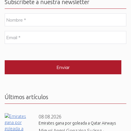
Subscríbete a nuestra newsletter
N
o
m
b
E
r
m
e
a
i
C
*
l
A
P
*
T
C
H
A
Últimos artículos
08.08.2026
Emirates gana por goleada a Qatar Airways
Miguel Angel Gonzalez Suárez ·