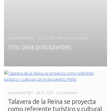
Posted
Blog
,
Reportajes
-
02.12.2025
- Maria José Cavadas
on
Vino para principiantes
Posted
Actualidad FIJET
-
04.07.2025
- Eva Martinez
on
Talavera de la Reina se proyecta
como referente turístico y cultural