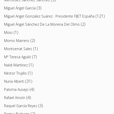
(3)
Miguel Ángel García
(121)
Miguel Angel Gonzalez Suárez · Presidente FIJET España
(2)
Miguel Ángel Sánchez De La Morena Del Olmo
(1)
Moio
(2)
Momo Marrero
(1)
Montserrat Sales
(7)
Mª Teresa Aguiló
(1)
Naldi Martínez
(1)
Néstor Trujillo
(31)
Nuria Alberti
(4)
Paloma Ausejo
(4)
Rafael Ansón
(3)
Raquel García Reyes
(2)
Regina Buitrago