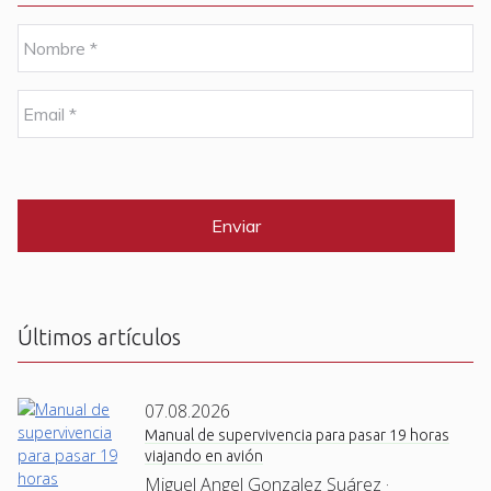
N
o
m
b
E
r
m
e
a
i
C
*
l
A
P
*
T
C
H
A
Últimos artículos
07.08.2026
Manual de supervivencia para pasar 19 horas
viajando en avión
Miguel Angel Gonzalez Suárez ·