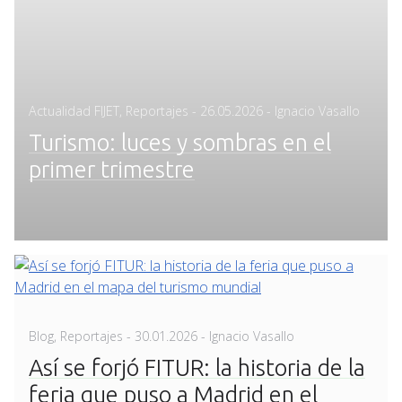
Posted
Actualidad FIJET
,
Reportajes
-
26.05.2026
- Ignacio Vasallo
on
Turismo: luces y sombras en el
primer trimestre
Posted
Blog
,
Reportajes
-
30.01.2026
- Ignacio Vasallo
on
Así se forjó FITUR: la historia de la
feria que puso a Madrid en el