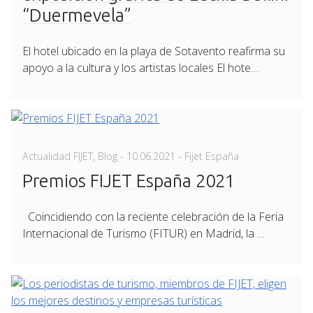
“Duermevela”
El hotel ubicado en la playa de Sotavento reafirma su
apoyo a la cultura y los artistas locales El hote…
Posted
Actualidad FIJET
,
Blog
-
10.06.2021
- Fijet España
on
Premios FIJET España 2021
Coincidiendo con la reciente celebración de la Feria
Internacional de Turismo (FITUR) en Madrid, la …