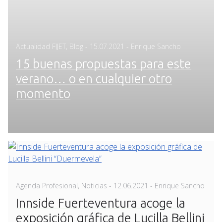
Posted
Actualidad FIJET
,
Blog
-
15.07.2021
- Enrique Sancho
on
15 buenas propuestas para este
verano… o en cualquier otro
momento
Posted
Agenda Profesional
,
Noticias
-
12.06.2021
- Enrique Sancho
on
Innside Fuerteventura acoge la
exposición gráfica de Lucilla Bellini