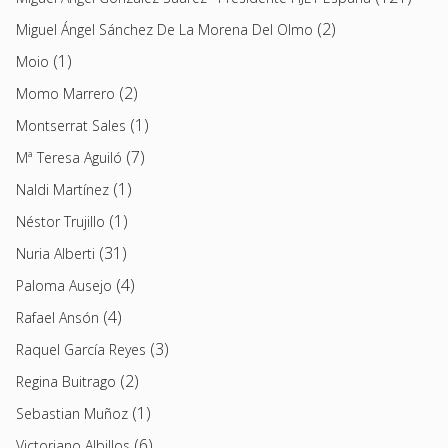
(2)
Miguel Ángel Sánchez De La Morena Del Olmo
(1)
Moio
(2)
Momo Marrero
(1)
Montserrat Sales
(7)
Mª Teresa Aguiló
(1)
Naldi Martínez
(1)
Néstor Trujillo
(31)
Nuria Alberti
(4)
Paloma Ausejo
(4)
Rafael Ansón
(3)
Raquel García Reyes
(2)
Regina Buitrago
(1)
Sebastian Muñoz
(6)
Victoriano Albillos