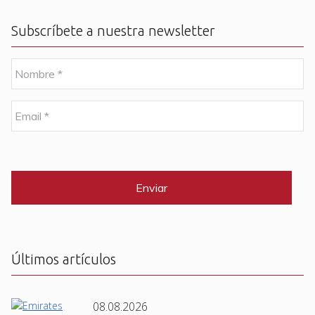
Subscríbete a nuestra newsletter
N
o
m
b
E
r
m
e
a
i
C
*
l
A
P
*
T
C
H
A
Últimos artículos
08.08.2026