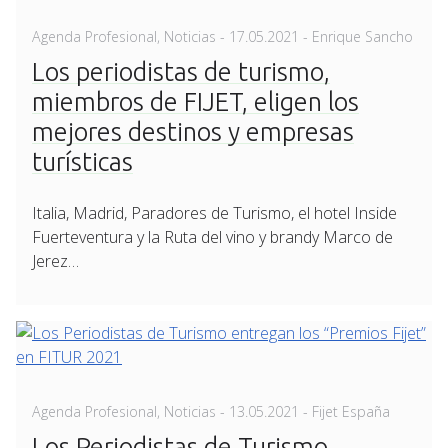
Posted
Agenda Profesional
,
Noticias
-
17.05.2021
- Enrique Sancho
on
Los periodistas de turismo,
miembros de FIJET, eligen los
mejores destinos y empresas
turísticas
Italia, Madrid, Paradores de Turismo, el hotel Inside
Fuerteventura y la Ruta del vino y brandy Marco de
Jerez…
Posted
Agenda Profesional
,
Noticias
-
13.05.2021
- Fijet España
on
Los Periodistas de Turismo