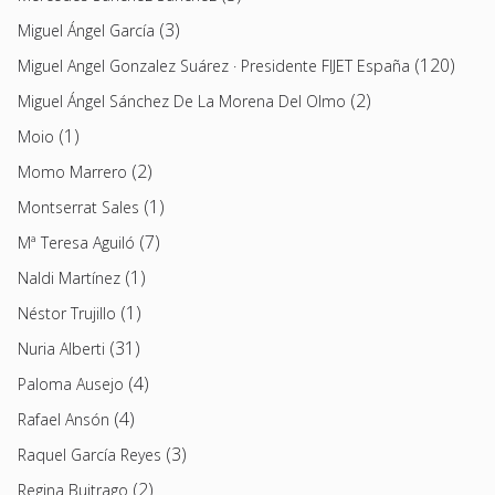
(3)
Miguel Ángel García
(120)
Miguel Angel Gonzalez Suárez · Presidente FIJET España
(2)
Miguel Ángel Sánchez De La Morena Del Olmo
(1)
Moio
(2)
Momo Marrero
(1)
Montserrat Sales
(7)
Mª Teresa Aguiló
(1)
Naldi Martínez
(1)
Néstor Trujillo
(31)
Nuria Alberti
(4)
Paloma Ausejo
(4)
Rafael Ansón
(3)
Raquel García Reyes
(2)
Regina Buitrago