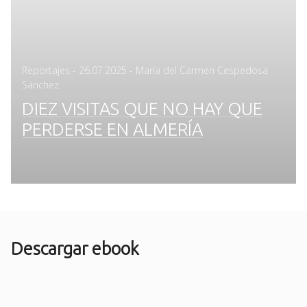
Posted
Reportajes
-
26.07.2025
- María del Carmen Cespedosa
on
Sánchez
DIEZ VISITAS QUE NO HAY QUE
PERDERSE EN ALMERÍA
Descargar ebook