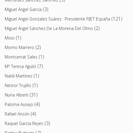
(3)
Miguel Ángel García
(121)
Miguel Angel Gonzalez Suárez · Presidente FIJET España
(2)
Miguel Ángel Sánchez De La Morena Del Olmo
(1)
Moio
(2)
Momo Marrero
(1)
Montserrat Sales
(7)
Mª Teresa Aguiló
(1)
Naldi Martínez
(1)
Néstor Trujillo
(31)
Nuria Alberti
(4)
Paloma Ausejo
(4)
Rafael Ansón
(3)
Raquel García Reyes
(2)
Regina Buitrago