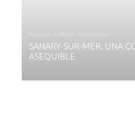
Posted
Reportajes
-
31.08.2025
- Paloma Ausejo
on
SANARY-SUR-MER: UNA C
ASEQUIBLE