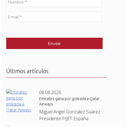
o
m
E
b
m
r
a
e
C
i
*
A
l
P
*
T
C
H
A
Últimos artículos
08.08.2026
Emirates gana por goleada a Qatar
Airways
Miguel Angel Gonzalez Suárez ·
Presidente FIJET España