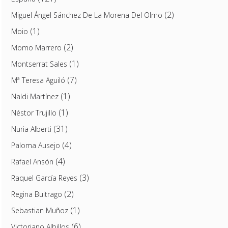
(2)
Miguel Ángel Sánchez De La Morena Del Olmo
(1)
Moio
(2)
Momo Marrero
(1)
Montserrat Sales
(7)
Mª Teresa Aguiló
(1)
Naldi Martínez
(1)
Néstor Trujillo
(31)
Nuria Alberti
(4)
Paloma Ausejo
(4)
Rafael Ansón
(3)
Raquel García Reyes
(2)
Regina Buitrago
(1)
Sebastian Muñoz
(6)
Victoriano Albillos