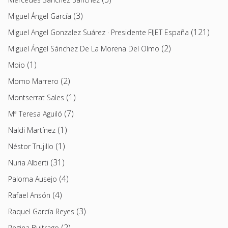
(3)
Miguel Ángel García
(121)
Miguel Angel Gonzalez Suárez · Presidente FIJET España
(2)
Miguel Ángel Sánchez De La Morena Del Olmo
(1)
Moio
(2)
Momo Marrero
(1)
Montserrat Sales
(7)
Mª Teresa Aguiló
(1)
Naldi Martínez
(1)
Néstor Trujillo
(31)
Nuria Alberti
(4)
Paloma Ausejo
(4)
Rafael Ansón
(3)
Raquel García Reyes
(2)
Regina Buitrago