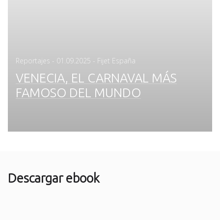
Posted
Reportajes
-
01.09.2025
- Fijet España
on
VENECIA, EL CARNAVAL MÁS
FAMOSO DEL MUNDO
Descargar ebook