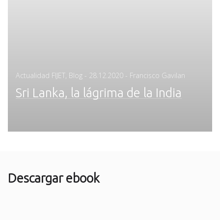
Posted
Actualidad FIJET
,
Blog
-
28.12.2020
- Francisco Gavilan
on
Sri Lanka, la lágrima de la India
Descargar ebook