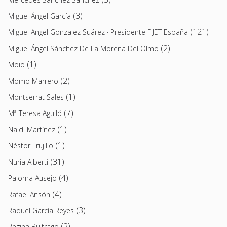
(3)
Miguel Ángel García
(121)
Miguel Angel Gonzalez Suárez · Presidente FIJET España
(2)
Miguel Ángel Sánchez De La Morena Del Olmo
(1)
Moio
(2)
Momo Marrero
(1)
Montserrat Sales
(7)
Mª Teresa Aguiló
(1)
Naldi Martínez
(1)
Néstor Trujillo
(31)
Nuria Alberti
(4)
Paloma Ausejo
(4)
Rafael Ansón
(3)
Raquel García Reyes
(2)
Regina Buitrago