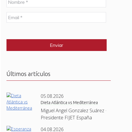
o
m
E
b
m
r
a
e
C
i
*
A
l
P
*
T
C
H
A
Últimos artículos
05.08.2026
Dieta Atlántica vs Mediterránea
Miguel Angel Gonzalez Suárez ·
Presidente FIJET España
04.08.2026