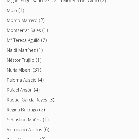
(2)
Miguel Ángel Sánchez De La Morena Del Olmo
(1)
Moio
(2)
Momo Marrero
(1)
Montserrat Sales
(7)
Mª Teresa Aguiló
(1)
Naldi Martínez
(1)
Néstor Trujillo
(31)
Nuria Alberti
(4)
Paloma Ausejo
(4)
Rafael Ansón
(3)
Raquel García Reyes
(2)
Regina Buitrago
(1)
Sebastian Muñoz
(6)
Victoriano Albillos