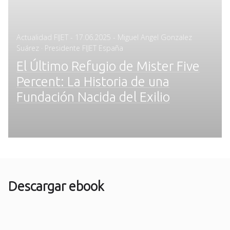
Posted
Actualidad FIJET
-
17.06.2025
- Miguel Angel Gonzalez
on
Suárez · Presidente FIJET España
El Último Refugio de Mister Five
Percent: La Historia de una
Fundación Nacida del Exilio
Descargar ebook