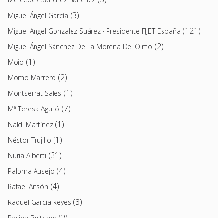
(3)
Miguel Ángel García
(121)
Miguel Angel Gonzalez Suárez · Presidente FIJET España
(2)
Miguel Ángel Sánchez De La Morena Del Olmo
(1)
Moio
(2)
Momo Marrero
(1)
Montserrat Sales
(7)
Mª Teresa Aguiló
(1)
Naldi Martínez
(1)
Néstor Trujillo
(31)
Nuria Alberti
(4)
Paloma Ausejo
(4)
Rafael Ansón
(3)
Raquel García Reyes
(2)
Regina Buitrago