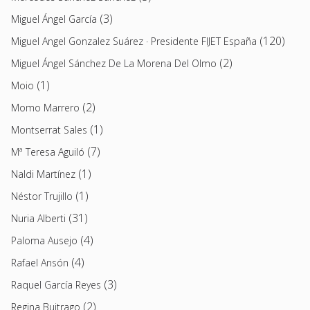
(3)
Miguel Ángel García
(120)
Miguel Angel Gonzalez Suárez · Presidente FIJET España
(2)
Miguel Ángel Sánchez De La Morena Del Olmo
(1)
Moio
(2)
Momo Marrero
(1)
Montserrat Sales
(7)
Mª Teresa Aguiló
(1)
Naldi Martínez
(1)
Néstor Trujillo
(31)
Nuria Alberti
(4)
Paloma Ausejo
(4)
Rafael Ansón
(3)
Raquel García Reyes
(2)
Regina Buitrago