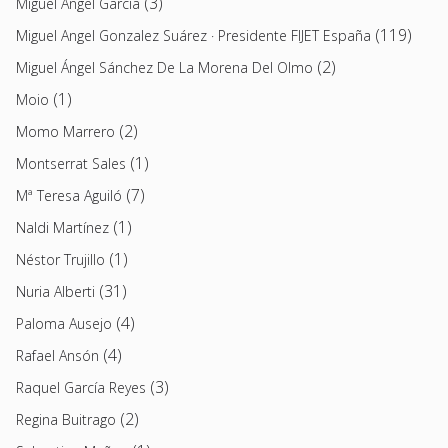
(3)
Miguel Ángel García
(119)
Miguel Angel Gonzalez Suárez · Presidente FIJET España
(2)
Miguel Ángel Sánchez De La Morena Del Olmo
(1)
Moio
(2)
Momo Marrero
(1)
Montserrat Sales
(7)
Mª Teresa Aguiló
(1)
Naldi Martínez
(1)
Néstor Trujillo
(31)
Nuria Alberti
(4)
Paloma Ausejo
(4)
Rafael Ansón
(3)
Raquel García Reyes
(2)
Regina Buitrago