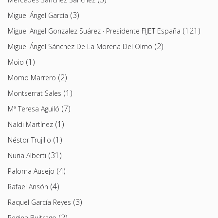
(3)
Miguel Ángel García
(121)
Miguel Angel Gonzalez Suárez · Presidente FIJET España
(2)
Miguel Ángel Sánchez De La Morena Del Olmo
(1)
Moio
(2)
Momo Marrero
(1)
Montserrat Sales
(7)
Mª Teresa Aguiló
(1)
Naldi Martínez
(1)
Néstor Trujillo
(31)
Nuria Alberti
(4)
Paloma Ausejo
(4)
Rafael Ansón
(3)
Raquel García Reyes
(2)
Regina Buitrago